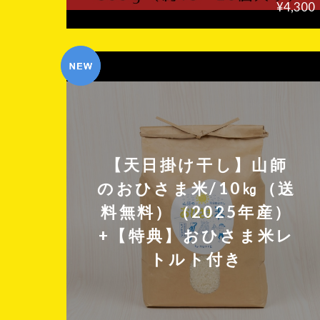
¥4,300
【天日掛け干し】山師
のおひさま米/10㎏（送
料無料）（2025年産）
+【特典】おひさま米レ
トルト付き