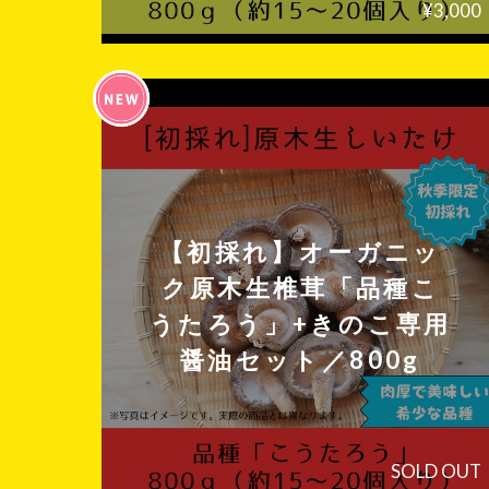
¥3,000
【初採れ】オーガニッ
ク原木生椎茸「品種こ
うたろう」+きのこ専用
醤油セット／800g
SOLD OUT