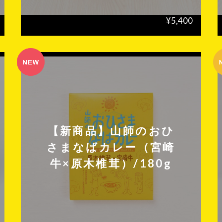
¥5,400
【新商品】山師のおひ
さまなばカレー（宮崎
牛×原木椎茸）/180g