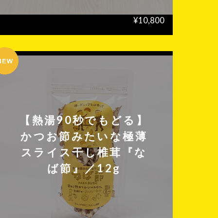
¥10,800
【熱湯90秒でもどる】
かつお節みたいな極薄
スライス干し椎茸『な
ば節』／12g