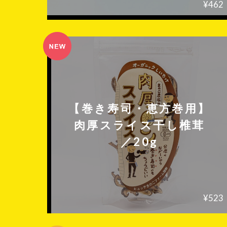
¥462
【巻き寿司・恵方巻用】
肉厚スライス干し椎茸
／20g
¥523