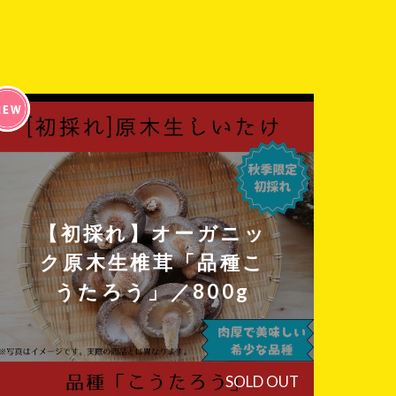
【初採れ】オーガニッ
ク原木生椎茸「品種こ
うたろう」／800g
SOLD OUT