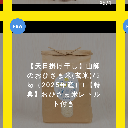
¥594
【天日掛け干し】山師
のおひさま米(玄米)/5
㎏（2025年産）+【特
典】おひさま米レトル
ト付き