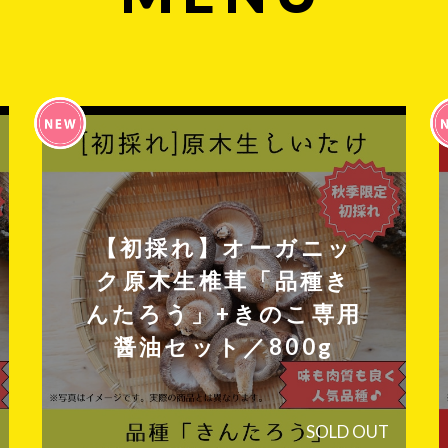
【初採れ】オーガニッ
ク原木生椎茸「品種き
んたろう」+きのこ専用
醤油セット／800g
SOLD OUT