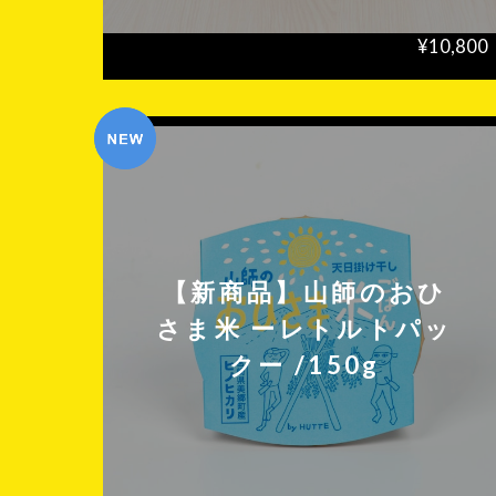
¥10,800
【新商品】山師のおひ
さま米 ーレトルトパッ
クー /150g