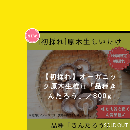
【初採れ】オーガニッ
ク原木生椎茸「品種き
んたろう」／800g
SOLD OUT