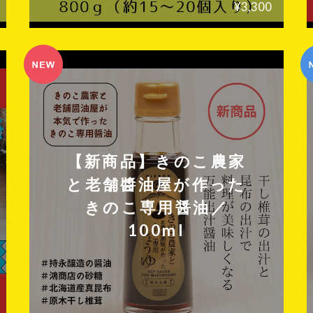
¥3,300
【新商品】きのこ農家
と老舗醬油屋が作った
きのこ専用醤油／
100ml